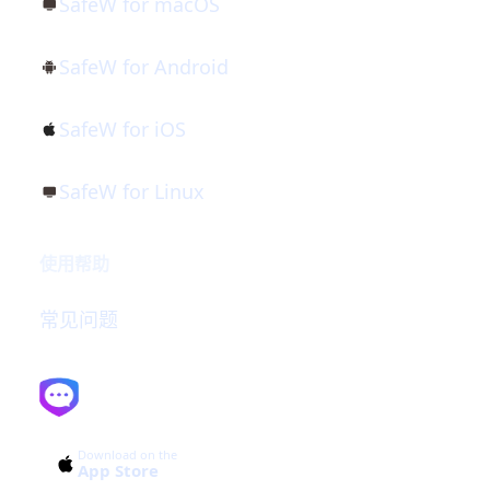
SafeW for macOS
SafeW for Android
SafeW for iOS
SafeW for Linux
使用帮助
常见问题
SafeW
Download on the
App Store