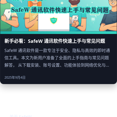
新手必看：SafeW 通讯软件快速上手与常见问题
SafeW 通讯软件是一款专注于安全、隐私与高效的即时通
信工具。本文为新用户准备了全面的上手指南与常见问题
解答， 从下载安装、账号设置、功能体验到网络优化与团
队协作，帮助你快速掌握 SafeW，享受端到端加密与零广
2025年9月4日
告的纯净沟通体验。
关于 SafeW